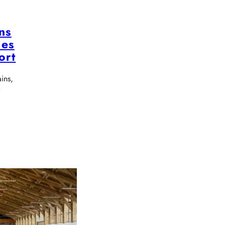
ns
des
ort
ins,