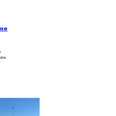
une
e
stre