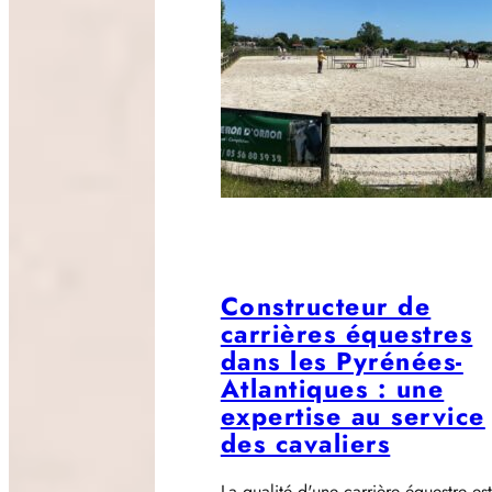
Constructeur de
carrières équestres
dans les Pyrénées-
Atlantiques : une
expertise au service
des cavaliers
La qualité d'une carrière équestre est